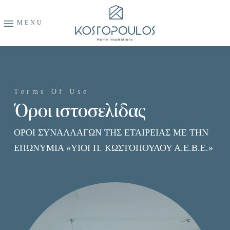
MENU
×
CLOSE
About Us
Home
Terms Of Use
Όροι ιστοσελίδας
Our Heritage
Vision & Mission
ΟΡΟΙ ΣΥΝΑΛΛΑΓΩΝ ΤΗΣ ΕΤΑΙΡΕΙΑΣ ΜΕ ΤΗΝ
Our Value proposition
ΕΠΩΝΥΜΙΑ «ΥΙΟΙ Π. ΚΩΣΤΟΠΟΥΛΟΥ Α.Ε.Β.Ε.»
Our People
SOURCE OF INSPIRATION
What We do