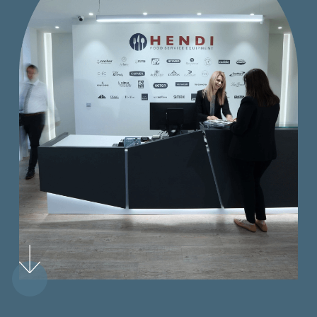
Brands & Categories
Β2Β Promotion Gifts
Commercial Distribution Networks
Partnerships
Facilities
Manuals
News & Events
Corporate News
Events
Blog