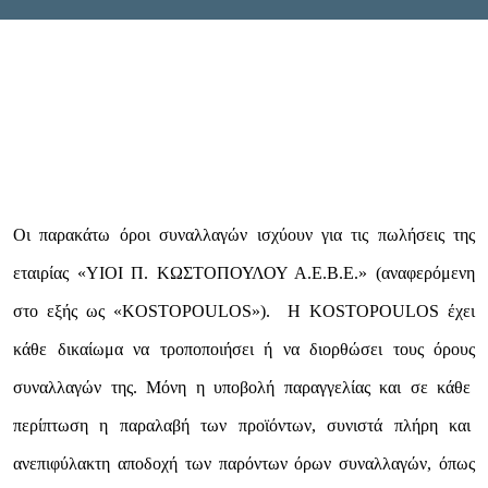
Our Catalogues
Discover our high aesthetic and quality products
and be inspired by our suggestions.
View our Catalogues
Οι παρακάτω όροι συναλλαγών ισχύουν για τις πωλήσεις της
εταιρίας «ΥΙΟΙ Π. ΚΩΣΤΟΠΟΥΛΟΥ Α.Ε.Β.Ε.» (αναφερόμενη
στο εξής ως «KOSTOPOULOS»). Η KOSTOPOULOS έχει
κάθε δικαίωμα να τροποποιήσει ή να διορθώσει τους όρους
συναλλαγών της. Μόνη η υποβολή παραγγελίας και σε κάθε
περίπτωση η παραλαβή των προϊόντων, συνιστά πλήρη και
ανεπιφύλακτη αποδοχή των παρόντων όρων συναλλαγών, όπως