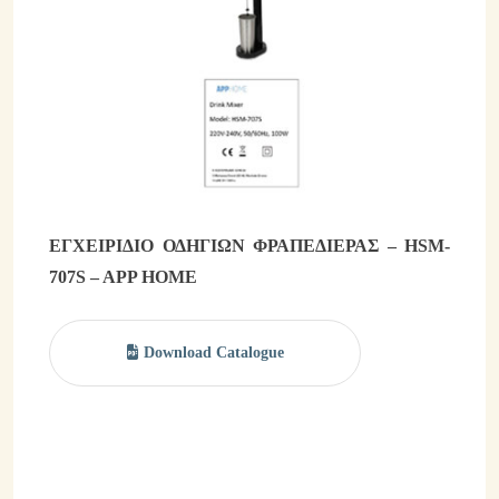
Brands & Κατηγορίες Ειδών
Β2Β Promotion Gifts
Εμπορικά Δίκτυα Διανομής
Συνεργασίες
Εγκαταστάσεις
Eγχειρίδια
ΕΓΧΕΙΡΙΔΙΟ ΟΔΗΓΙΩΝ ΦΡΑΠΕΔΙΕΡΑΣ – HSM-
707S – APP HOME
News & Events
Download Catalogue
Εταιρικά Νέα
Events
Blog