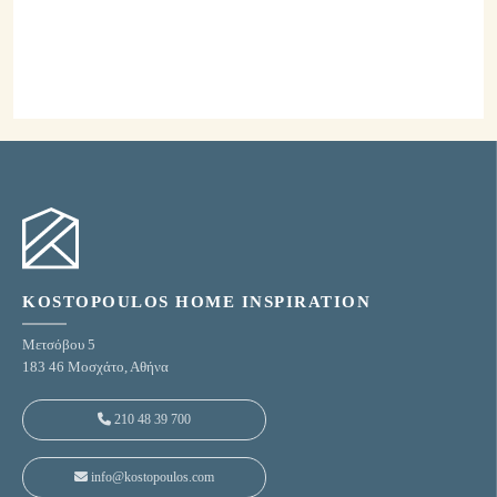
Οι κατάλογοί μας
Ανακαλύψτε τα υψηλής αισθητικής και ποιότητας προϊόντα μας
και εμπνευστείτε από τις προτάσεις μας.
Δείτε τους καταλόγους μας
KOSTOPOULOS HOME INSPIRATION
Μετσόβου 5
183 46 Μοσχάτο, Αθήνα
210 48 39 700
info@kostopoulos.com