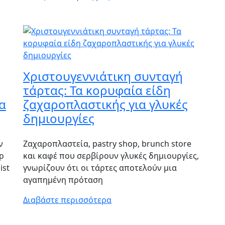
Χριστουγεννιάτικη συνταγή
τάρτας: Τα κορυφαία είδη
α
ζαχαροπλαστικής για γλυκές
δημιουργίες
ν
Ζαχαροπλαστεία, pastry shop, brunch store
ρ
και καφέ που σερβίρουν γλυκές δημιουργίες,
ist
γνωρίζουν ότι οι τάρτες αποτελούν μια
αγαπημένη πρόταση
Διαβάστε περισσότερα