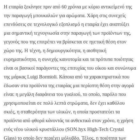
Brands & Κατηγορίες Ειδών
Η εταιρία ξεκίνησε πριν από 60 χρόνια με κύριο αντικείμενό της
την παραγωγή μπουκαλιών για αρώματα. Χάρη στις συνεχείς
Β2Β Promotion Gifts
επενδύσεις σε τεχνολογικό εξοπλισμό η εταιρία έχει αναπτύξει
Εμπορικά Δίκτυα Διανομής
μια σημαντική τεχνογνωσία στην παραγωγή των προϊόντων της,
Συνεργασίες
γεγονός που της επιτρέπει να βρίσκεται σε ηγετική θέση στον
χώρο της. H τέχνη, η δημιουργικότητα, η αισθητική
Εγκαταστάσεις
ευρηματικότητα, η συνεχής καινοτομία και τα πρότυπα ποιότητας
Eγχειρίδια
είναι οι βασικοί παράγοντες της επιτυχίας του οίκου και συνώνυμα
της μάρκας Luigi Bormioli. Κάποια από τα χαρακτηριστικά που
έδωσαν στα προϊόντα της εταιρίας μια περίοπτη θέση στην αγορά
News & Events
είναι: η μεγάλη διαφάνεια του γυαλιού, το οποίο, παρόλο που
χρησιμοποιείται σε πολύ λεπτά στρώματα, δεν έχει καθόλου
Εταιρικά Νέα
σκιές, η σταθερότητα των υλικών, η οποία προστατεύει τα
Events
προϊόντα από φθορά κάνοντάς τα ανθεκτικά στον χρόνο, η χρήση
Blog
ενός νέου υλικού κρυστάλλου (SON.hyx High-Tech Crystal
Glass) το οποίο δεν περιέχει μόλυβδο. Τέλος, η ποιότητα των